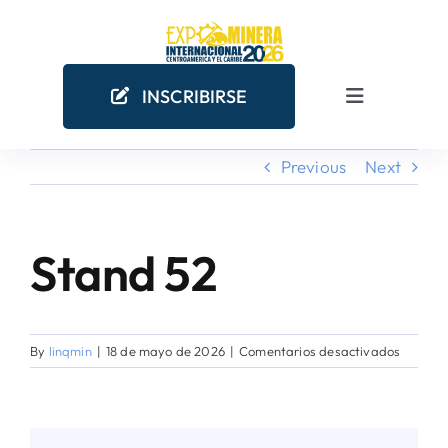
Skip
to
content
INSCRIBIRSE
Toggle
Navigation
Previous
Next
INICIO
EMPRESAS MINERAS
Stand 52
COMO PARTICIPAR
en
By
linqmin
|
18 de mayo de 2026
|
Comentarios desactivados
¿POR QUÉ PARTICIPAR?
Stand
52
AGENDA ACADÉMICA