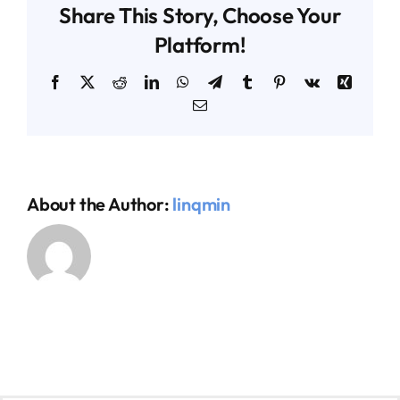
Share This Story, Choose Your
Platform!
AGENDA TÉCNICO-COMERCIAL
Facebook
X
Reddit
LinkedIn
WhatsApp
Telegram
Tumblr
Pinterest
Vk
Xing
Email
ACERCA DE NOSOTROS
ORGANIZA TU VIAJE
About the Author:
linqmin