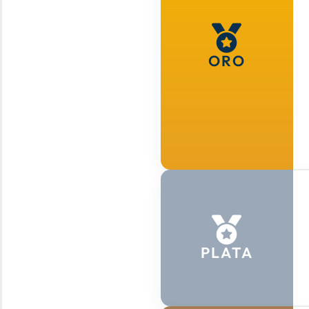
ORO
PLATA