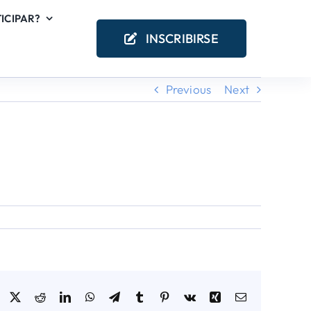
ICIPAR?
INSCRIBIRSE
Previous
Next
Facebook
X
Reddit
LinkedIn
WhatsApp
Telegram
Tumblr
Pinterest
Vk
Xing
Email