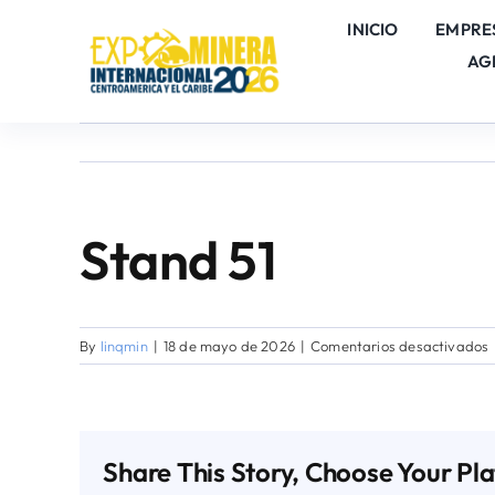
Skip
INICIO
EMPRE
to
AG
content
Stand 51
By
linqmin
|
18 de mayo de 2026
|
Comentarios desactivados
5
Share This Story, Choose Your Pl