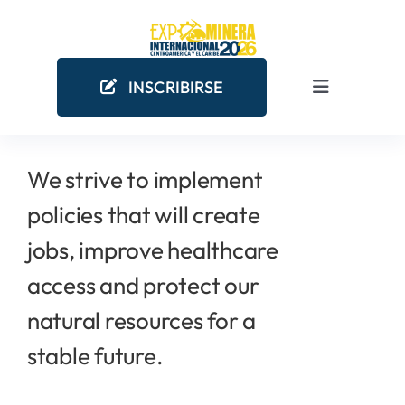
Skip
to
content
INSCRIBIRSE
Toggle
Navigation
INICIO
We strive to implement
policies that will create
EMPRESAS MINERAS
jobs, improve healthcare
COMO PARTICIPAR
access and protect our
natural resources for a
¿POR QUÉ PARTICIPAR?
stable future.
AGENDA ACADÉMICA