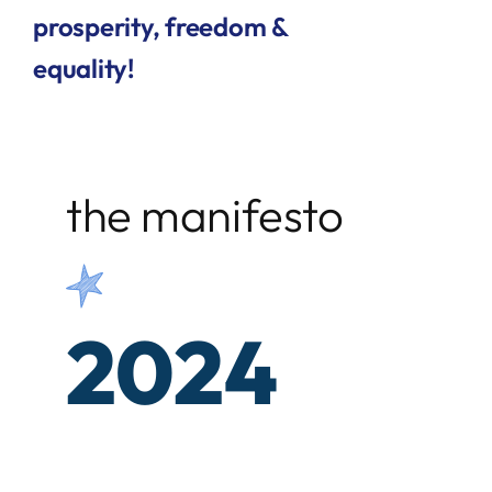
prosperity, freedom &
equality!
AGENDA TÉCNICO-COMERCIAL
ACERCA DE NOSOTROS
the manifesto
ORGANIZA TU VIAJE
2024