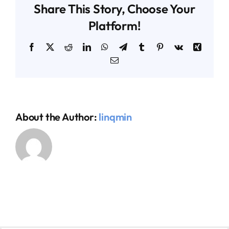
Share This Story, Choose Your
Platform!
AGENDA TÉCNICO-COMERCIAL
Facebook
X
Reddit
LinkedIn
WhatsApp
Telegram
Tumblr
Pinterest
Vk
Xing
Email
ACERCA DE NOSOTROS
ORGANIZA TU VIAJE
About the Author:
linqmin