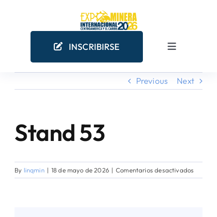
Skip
to
content
INSCRIBIRSE
Toggle
Navigation
Previous
Next
INICIO
EMPRESAS MINERAS
Stand 53
COMO PARTICIPAR
en
By
linqmin
|
18 de mayo de 2026
|
Comentarios desactivados
¿POR QUÉ PARTICIPAR?
Stand
53
AGENDA ACADÉMICA