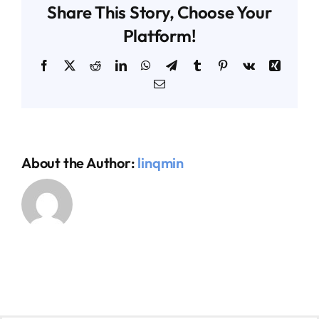
Share This Story, Choose Your
Platform!
AGENDA TÉCNICO-COMERCIAL
Facebook
X
Reddit
LinkedIn
WhatsApp
Telegram
Tumblr
Pinterest
Vk
Xing
Email
ACERCA DE NOSOTROS
ORGANIZA TU VIAJE
About the Author:
linqmin