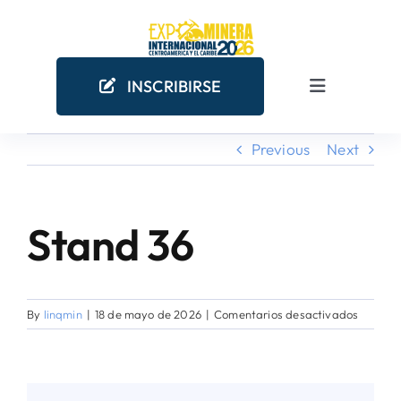
Skip
to
content
INSCRIBIRSE
Toggle
Navigation
Previous
Next
INICIO
EMPRESAS MINERAS
Stand 36
COMO PARTICIPAR
en
By
linqmin
|
18 de mayo de 2026
|
Comentarios desactivados
¿POR QUÉ PARTICIPAR?
Stand
36
AGENDA ACADÉMICA