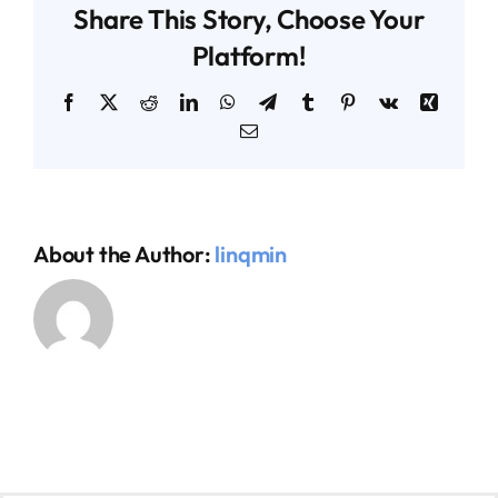
Share This Story, Choose Your
Platform!
AGENDA TÉCNICO-COMERCIAL
Facebook
X
Reddit
LinkedIn
WhatsApp
Telegram
Tumblr
Pinterest
Vk
Xing
Email
ACERCA DE NOSOTROS
ORGANIZA TU VIAJE
About the Author:
linqmin