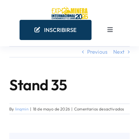
Skip
to
content
INSCRIBIRSE
Toggle
Navigation
Previous
Next
INICIO
EMPRESAS MINERAS
Stand 35
COMO PARTICIPAR
en
By
linqmin
|
18 de mayo de 2026
|
Comentarios desactivados
¿POR QUÉ PARTICIPAR?
Stand
35
AGENDA ACADÉMICA