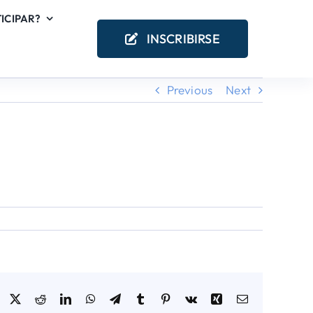
ICIPAR?
INSCRIBIRSE
Previous
Next
Facebook
X
Reddit
LinkedIn
WhatsApp
Telegram
Tumblr
Pinterest
Vk
Xing
Email