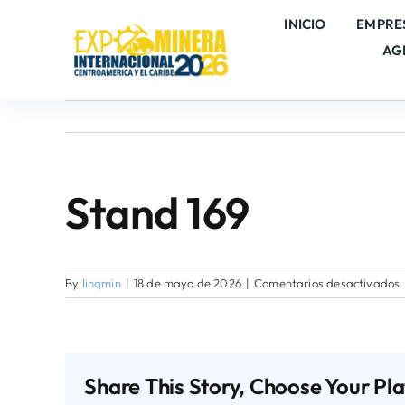
Skip
INICIO
EMPRE
to
AG
content
Stand 169
By
linqmin
|
18 de mayo de 2026
|
Comentarios desactivados
1
Share This Story, Choose Your Pl