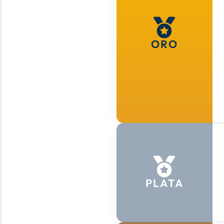
ORO
PLATA