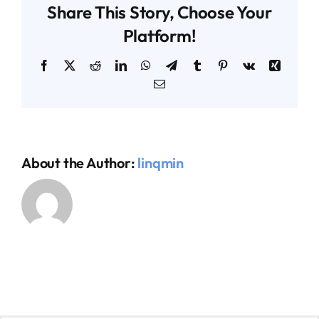
Share This Story, Choose Your
Platform!
AGENDA TÉCNICO-COMERCIAL
Facebook
X
Reddit
LinkedIn
WhatsApp
Telegram
Tumblr
Pinterest
Vk
Xing
Email
ACERCA DE NOSOTROS
ORGANIZA TU VIAJE
About the Author:
linqmin