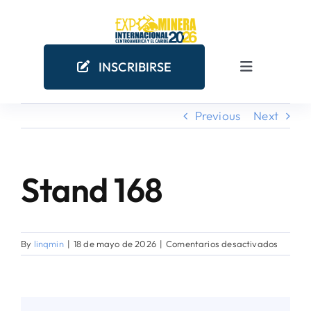
Skip
to
content
INSCRIBIRSE
Toggle
Navigation
Previous
Next
INICIO
EMPRESAS MINERAS
Stand 168
COMO PARTICIPAR
en
By
linqmin
|
18 de mayo de 2026
|
Comentarios desactivados
¿POR QUÉ PARTICIPAR?
Stand
168
AGENDA ACADÉMICA