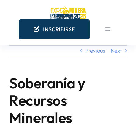
Skip
to
content
INSCRIBIRSE
Toggle
Navigation
Previous
Next
INICIO
EMPRESAS MINERAS
Soberanía y
COMO PARTICIPAR
Recursos
Minerales
¿POR QUÉ PARTICIPAR?
AGENDA ACADÉMICA