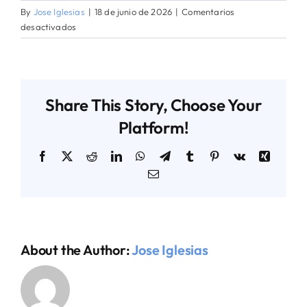
By
Jose Iglesias
|
18 de junio de 2026
|
Comentarios
en
desactivados
AGENDA TÉCNICO-COMERCIAL
Soberanía
y
Recursos
ACERCA DE NOSOTROS
Minerales
Share This Story, Choose Your
Platform!
ORGANIZA TU VIAJE
Facebook
X
Reddit
LinkedIn
WhatsApp
Telegram
Tumblr
Pinterest
Vk
Xing
Email
About the Author:
Jose Iglesias