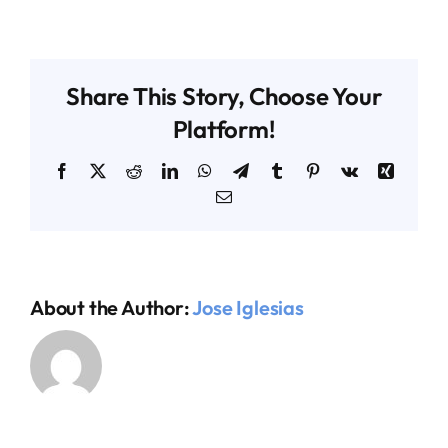
Gobernanza
y
Marco
AGENDA TÉCNICO-COMERCIAL
Fiscal
Share This Story, Choose Your
ACERCA DE NOSOTROS
Platform!
Facebook
X
Reddit
LinkedIn
WhatsApp
Telegram
Tumblr
Pinterest
Vk
Xing
ORGANIZA TU VIAJE
Email
About the Author:
Jose Iglesias