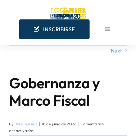
Skip
to
content
INSCRIBIRSE
Toggle
Navigation
Next
INICIO
EMPRESAS MINERAS
Gobernanza y
COMO PARTICIPAR
Marco Fiscal
¿POR QUÉ PARTICIPAR?
By
Jose Iglesias
|
18 de junio de 2026
|
Comentarios
en
desactivados
AGENDA ACADÉMICA