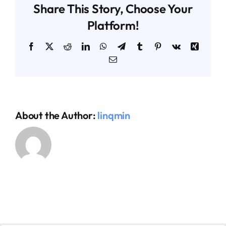
Share This Story, Choose Your
Platform!
AGENDA TÉCNICO-COMERCIAL
Facebook
X
Reddit
LinkedIn
WhatsApp
Telegram
Tumblr
Pinterest
Vk
Xing
Email
ACERCA DE NOSOTROS
ORGANIZA TU VIAJE
About the Author:
linqmin