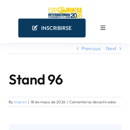
Skip
to
content
INSCRIBIRSE
Toggle
Navigation
Previous
Next
INICIO
EMPRESAS MINERAS
Stand 96
COMO PARTICIPAR
en
By
linqmin
|
18 de mayo de 2026
|
Comentarios desactivados
¿POR QUÉ PARTICIPAR?
Stand
96
AGENDA ACADÉMICA