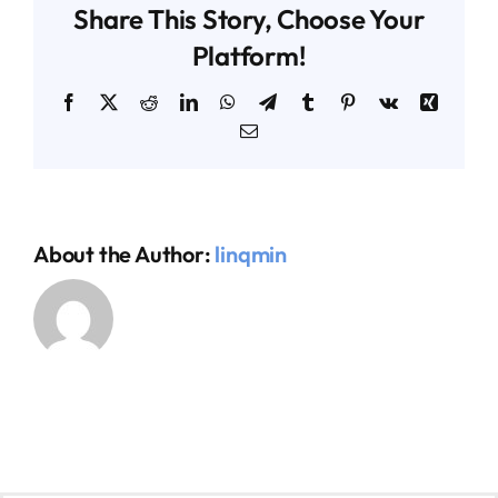
Share This Story, Choose Your
Platform!
AGENDA TÉCNICO-COMERCIAL
Facebook
X
Reddit
LinkedIn
WhatsApp
Telegram
Tumblr
Pinterest
Vk
Xing
Email
ACERCA DE NOSOTROS
ORGANIZA TU VIAJE
About the Author:
linqmin