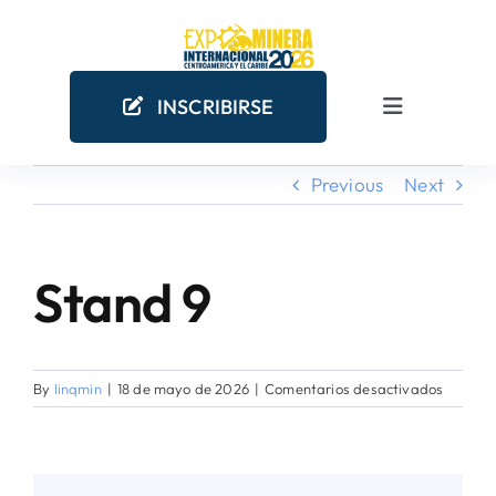
Skip
to
content
INSCRIBIRSE
Toggle
Navigation
Previous
Next
INICIO
EMPRESAS MINERAS
Stand 9
COMO PARTICIPAR
en
By
linqmin
|
18 de mayo de 2026
|
Comentarios desactivados
¿POR QUÉ PARTICIPAR?
Stand
9
AGENDA ACADÉMICA