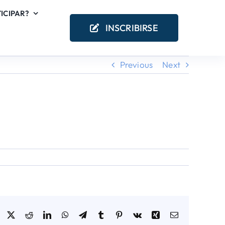
ICIPAR?
INSCRIBIRSE
Previous
Next
Facebook
X
Reddit
LinkedIn
WhatsApp
Telegram
Tumblr
Pinterest
Vk
Xing
Email