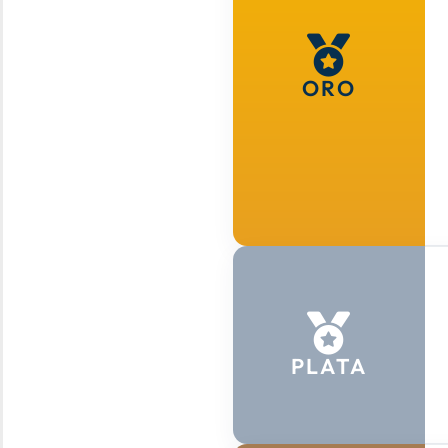
ORO
PLATA