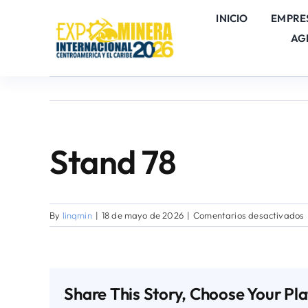
Skip
INICIO
EMPRE
to
AG
content
Stand 78
By
linqmin
|
18 de mayo de 2026
|
Comentarios desactivados
Share This Story, Choose Your Pl