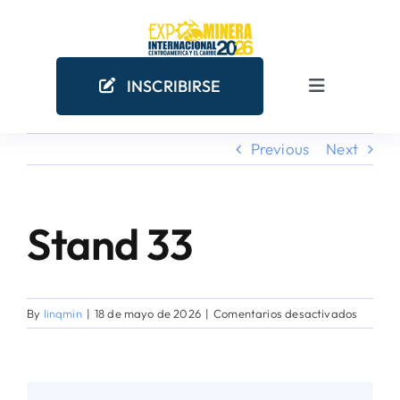
Skip
to
content
INSCRIBIRSE
Toggle
Navigation
Previous
Next
INICIO
EMPRESAS MINERAS
Stand 33
COMO PARTICIPAR
en
By
linqmin
|
18 de mayo de 2026
|
Comentarios desactivados
¿POR QUÉ PARTICIPAR?
Stand
33
AGENDA ACADÉMICA