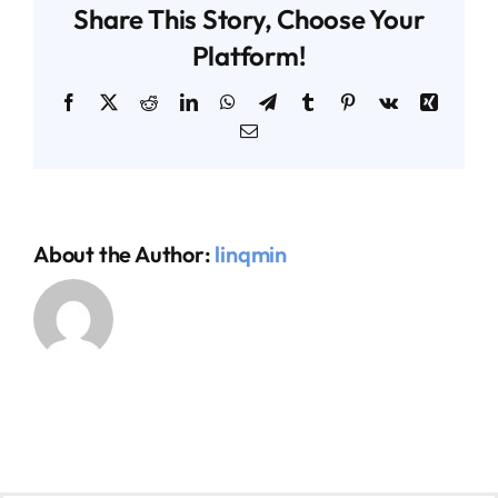
Share This Story, Choose Your
Platform!
AGENDA TÉCNICO-COMERCIAL
Facebook
X
Reddit
LinkedIn
WhatsApp
Telegram
Tumblr
Pinterest
Vk
Xing
Email
ACERCA DE NOSOTROS
ORGANIZA TU VIAJE
About the Author:
linqmin