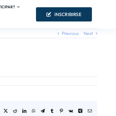
ICIPAR?
INSCRIBIRSE
Previous
Next
Facebook
X
Reddit
LinkedIn
WhatsApp
Telegram
Tumblr
Pinterest
Vk
Xing
Email