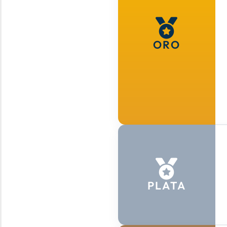
ORO
PLATA