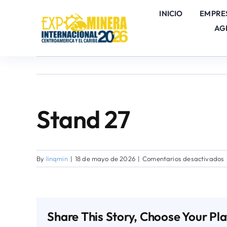
Skip
INICIO
EMPRE
to
AG
content
Stand 27
By
linqmin
|
18 de mayo de 2026
|
Comentarios desactivados
Share This Story, Choose Your Pl