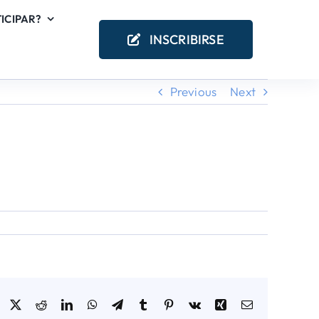
ICIPAR?
INSCRIBIRSE
Previous
Next
Facebook
X
Reddit
LinkedIn
WhatsApp
Telegram
Tumblr
Pinterest
Vk
Xing
Email