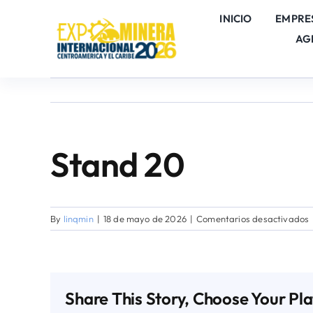
Skip
INICIO
EMPRE
to
AG
content
Stand 20
By
linqmin
|
18 de mayo de 2026
|
Comentarios desactivados
Share This Story, Choose Your Pl