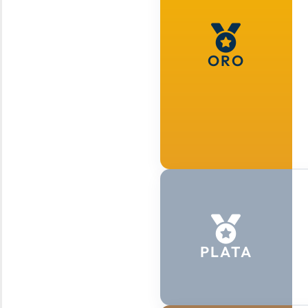
ORO
PLATA