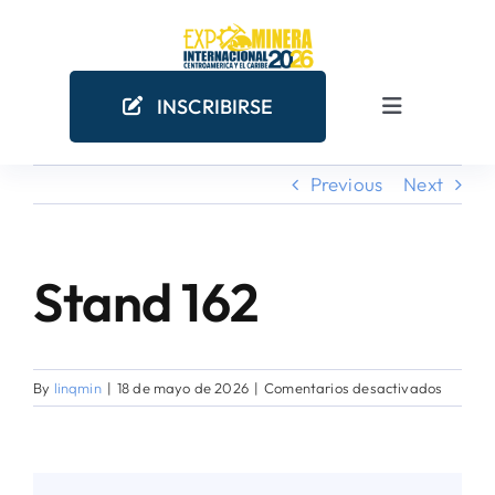
Skip
to
content
INSCRIBIRSE
Toggle
Navigation
Previous
Next
INICIO
EMPRESAS MINERAS
Stand 162
COMO PARTICIPAR
en
By
linqmin
|
18 de mayo de 2026
|
Comentarios desactivados
¿POR QUÉ PARTICIPAR?
Stand
162
AGENDA ACADÉMICA