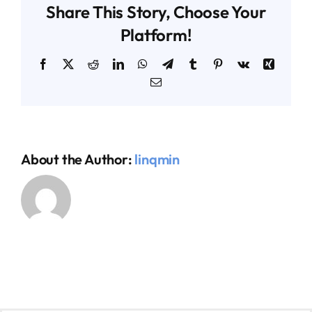
Share This Story, Choose Your
Platform!
AGENDA TÉCNICO-COMERCIAL
Facebook
X
Reddit
LinkedIn
WhatsApp
Telegram
Tumblr
Pinterest
Vk
Xing
Email
ACERCA DE NOSOTROS
ORGANIZA TU VIAJE
About the Author:
linqmin