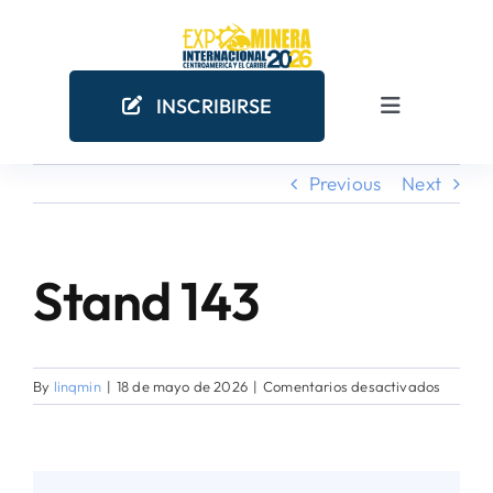
Skip
to
content
INSCRIBIRSE
Toggle
Navigation
Previous
Next
INICIO
EMPRESAS MINERAS
Stand 143
COMO PARTICIPAR
en
By
linqmin
|
18 de mayo de 2026
|
Comentarios desactivados
¿POR QUÉ PARTICIPAR?
Stand
143
AGENDA ACADÉMICA