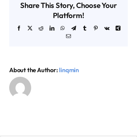
Share This Story, Choose Your
Platform!
AGENDA TÉCNICO-COMERCIAL
Facebook
X
Reddit
LinkedIn
WhatsApp
Telegram
Tumblr
Pinterest
Vk
Xing
Email
ACERCA DE NOSOTROS
ORGANIZA TU VIAJE
About the Author:
linqmin