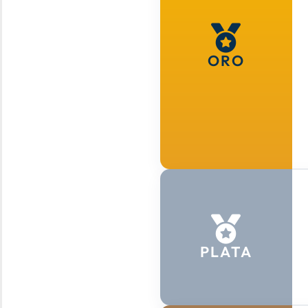
ORO
PLATA