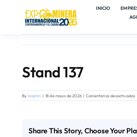
Skip
INICIO
EMPRE
to
AG
content
Stand 137
By
linqmin
|
18 de mayo de 2026
|
Comentarios desactivados
1
Share This Story, Choose Your Pl