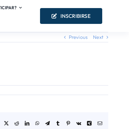
ICIPAR?
INSCRIBIRSE
Previous
Next
Facebook
X
Reddit
LinkedIn
WhatsApp
Telegram
Tumblr
Pinterest
Vk
Xing
Email