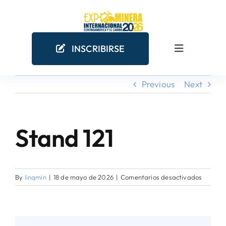
Skip
to
content
INSCRIBIRSE
Toggle
Navigation
Previous
Next
INICIO
EMPRESAS MINERAS
Stand 121
COMO PARTICIPAR
en
By
linqmin
|
18 de mayo de 2026
|
Comentarios desactivados
¿POR QUÉ PARTICIPAR?
Stand
121
AGENDA ACADÉMICA