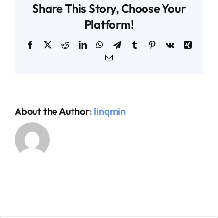
Share This Story, Choose Your
Platform!
AGENDA TÉCNICO-COMERCIAL
Facebook
X
Reddit
LinkedIn
WhatsApp
Telegram
Tumblr
Pinterest
Vk
Xing
Email
ACERCA DE NOSOTROS
ORGANIZA TU VIAJE
About the Author:
linqmin