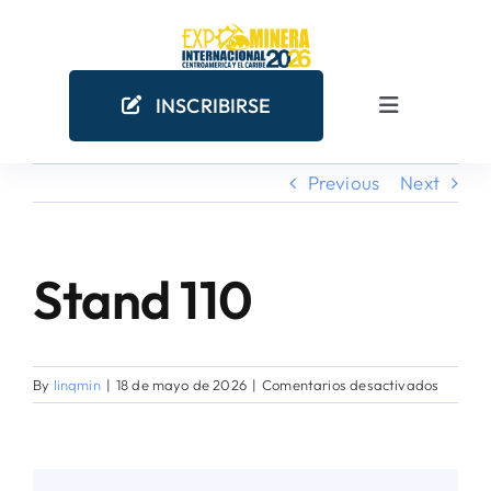
Skip
to
content
INSCRIBIRSE
Toggle
Navigation
Previous
Next
INICIO
EMPRESAS MINERAS
Stand 110
COMO PARTICIPAR
en
By
linqmin
|
18 de mayo de 2026
|
Comentarios desactivados
¿POR QUÉ PARTICIPAR?
Stand
110
AGENDA ACADÉMICA