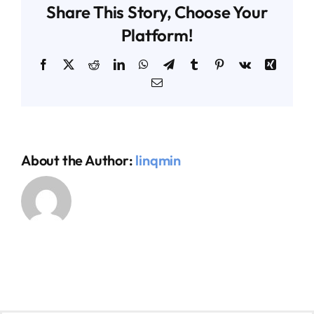
Share This Story, Choose Your
Platform!
AGENDA TÉCNICO-COMERCIAL
Facebook
X
Reddit
LinkedIn
WhatsApp
Telegram
Tumblr
Pinterest
Vk
Xing
Email
ACERCA DE NOSOTROS
ORGANIZA TU VIAJE
About the Author:
linqmin