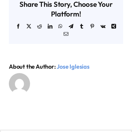
Share This Story, Choose Your
Platform!
Facebook
X
Reddit
LinkedIn
WhatsApp
Telegram
Tumblr
Pinterest
Vk
Xing
Email
About the Author:
Jose Iglesias