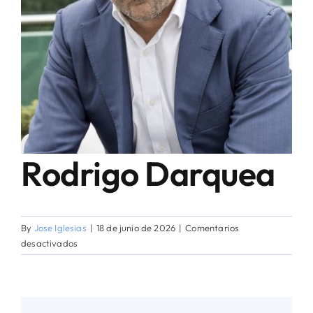
AGENDA TÉCNICO-COMERCIAL
ACERCA DE NOSOTROS
ORGANIZA TU VIAJE
Rodrigo Darquea
By
Jose Iglesias
|
18 de junio de 2026
|
Comentarios
en
desactivados
Rodrigo
Darquea