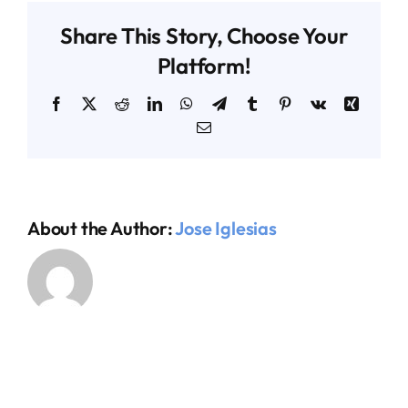
Share This Story, Choose Your
AGENDA TÉCNICO-COMERCIAL
Platform!
Facebook
X
Reddit
LinkedIn
WhatsApp
Telegram
Tumblr
Pinterest
Vk
Xing
ACERCA DE NOSOTROS
Email
ORGANIZA TU VIAJE
About the Author:
Jose Iglesias