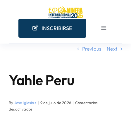
Skip
to
content
INSCRIBIRSE
Toggle
Navigation
Previous
Next
INICIO
EMPRESAS MINERAS
Yahle Peru
View
Larger
COMO PARTICIPAR
Image
By
Jose Iglesias
|
9 de julio de 2026
|
Comentarios
¿POR QUÉ PARTICIPAR?
en
desactivados
Yahle
Peru
AGENDA ACADÉMICA