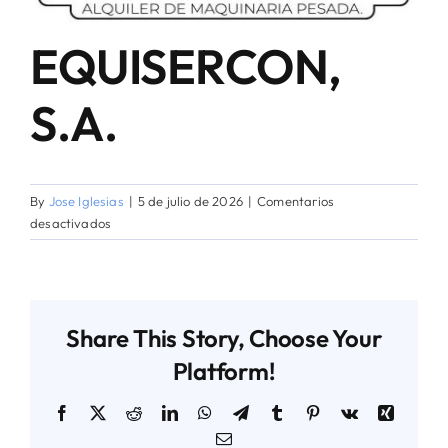
EQUISERCON,
AGENDA TÉCNICO-COMERCIAL
S.A.
ACERCA DE NOSOTROS
ORGANIZA TU VIAJE
By
Jose Iglesias
|
5 de julio de 2026
|
Comentarios
en
desactivados
EQUISERCON,
S.A.
Share This Story, Choose Your
Platform!
Facebook
X
Reddit
LinkedIn
WhatsApp
Telegram
Tumblr
Pinterest
Vk
Xing
Email