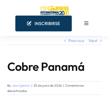
Skip
to
content
INSCRIBIRSE
Toggle
Navigation
Previous
Next
INICIO
EMPRESAS MINERAS
Cobre Panamá
View
Larger
COMO PARTICIPAR
Image
By
Jose Iglesias
|
25 de junio de 2026
|
Comentarios
¿POR QUÉ PARTICIPAR?
en
desactivados
Cobre
Panamá
AGENDA ACADÉMICA