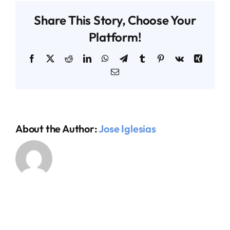
Share This Story, Choose Your
AGENDA TÉCNICO-COMERCIAL
Platform!
Facebook
X
Reddit
LinkedIn
WhatsApp
Telegram
Tumblr
Pinterest
Vk
Xing
ACERCA DE NOSOTROS
Email
ORGANIZA TU VIAJE
About the Author:
Jose Iglesias