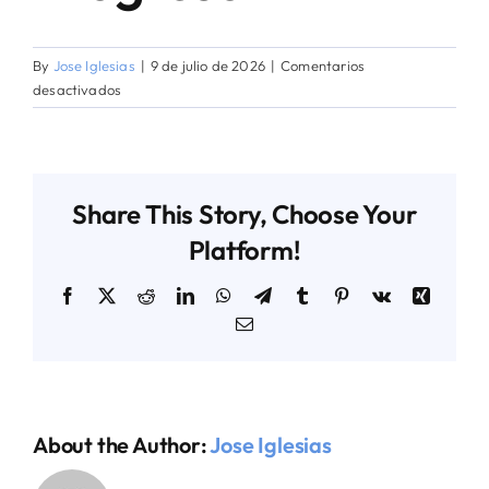
AGENDA TÉCNICO-COMERCIAL
By
Jose Iglesias
|
9 de julio de 2026
|
Comentarios
en
desactivados
Cemento
ACERCA DE NOSOTROS
Progreso
ORGANIZA TU VIAJE
Share This Story, Choose Your
Platform!
Facebook
X
Reddit
LinkedIn
WhatsApp
Telegram
Tumblr
Pinterest
Vk
Xing
Email
About the Author:
Jose Iglesias