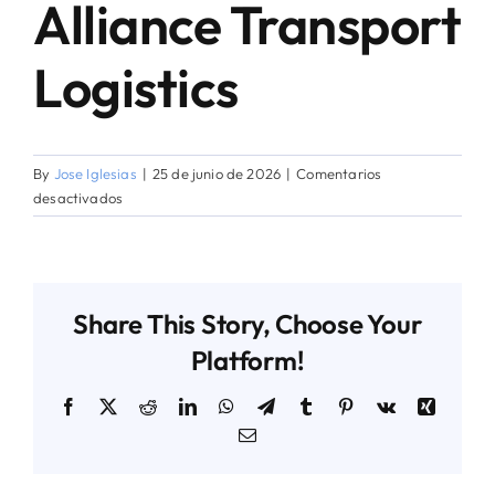
Alliance Transport
AGENDA TÉCNICO-COMERCIAL
Logistics
ACERCA DE NOSOTROS
By
Jose Iglesias
|
25 de junio de 2026
|
Comentarios
en
desactivados
ORGANIZA TU VIAJE
Alliance
Transport
Logistics
Share This Story, Choose Your
Platform!
Facebook
X
Reddit
LinkedIn
WhatsApp
Telegram
Tumblr
Pinterest
Vk
Xing
Email