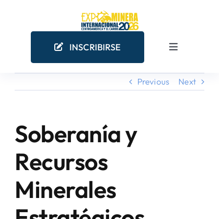
Skip
to
content
INSCRIBIRSE
Toggle
Navigation
Previous
Next
INICIO
EMPRESAS MINERAS
Soberanía y
COMO PARTICIPAR
Recursos
Minerales
¿POR QUÉ PARTICIPAR?
Estratégicos
AGENDA ACADÉMICA