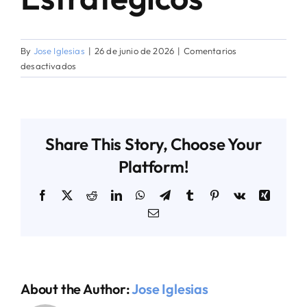
AGENDA TÉCNICO-COMERCIAL
By
Jose Iglesias
|
26 de junio de 2026
|
Comentarios
en
desactivados
Soberanía
ACERCA DE NOSOTROS
y
Recursos
Minerales
ORGANIZA TU VIAJE
Share This Story, Choose Your
Estratégicos
Platform!
Facebook
X
Reddit
LinkedIn
WhatsApp
Telegram
Tumblr
Pinterest
Vk
Xing
Email
About the Author:
Jose Iglesias